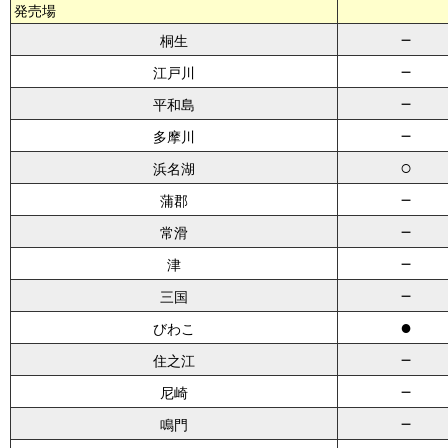
発売場
－
桐生
－
江戸川
－
平和島
－
多摩川
○
浜名湖
－
蒲郡
－
常滑
－
津
－
三国
●
びわこ
－
住之江
－
尼崎
－
鳴門