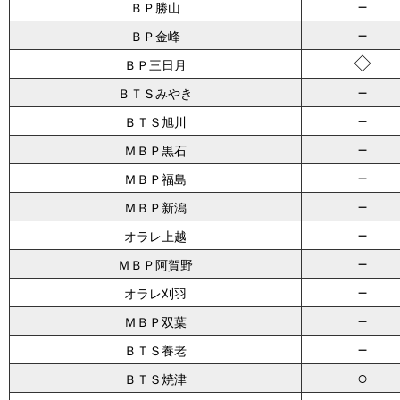
－
ＢＰ勝山
－
ＢＰ金峰
◇
ＢＰ三日月
－
ＢＴＳみやき
－
ＢＴＳ旭川
－
ＭＢＰ黒石
－
ＭＢＰ福島
－
ＭＢＰ新潟
－
オラレ上越
－
ＭＢＰ阿賀野
－
オラレ刈羽
－
ＭＢＰ双葉
－
ＢＴＳ養老
○
ＢＴＳ焼津