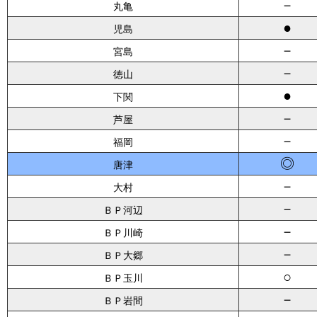
－
丸亀
●
児島
－
宮島
－
徳山
●
下関
－
芦屋
－
福岡
◎
唐津
－
大村
－
ＢＰ河辺
－
ＢＰ川崎
－
ＢＰ大郷
○
ＢＰ玉川
－
ＢＰ岩間