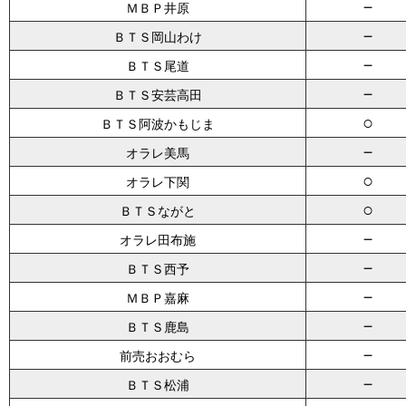
－
ＭＢＰ井原
－
ＢＴＳ岡山わけ
－
ＢＴＳ尾道
－
ＢＴＳ安芸高田
○
ＢＴＳ阿波かもじま
－
オラレ美馬
○
オラレ下関
○
ＢＴＳながと
－
オラレ田布施
－
ＢＴＳ西予
－
ＭＢＰ嘉麻
－
ＢＴＳ鹿島
－
前売おおむら
－
ＢＴＳ松浦