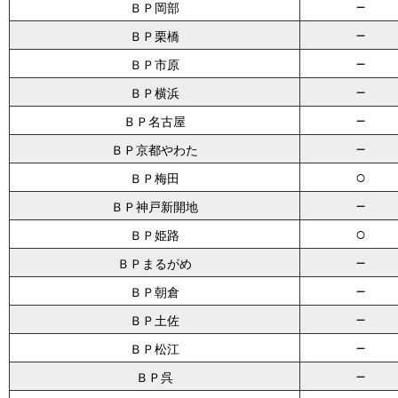
－
ＢＰ岡部
－
ＢＰ栗橋
－
ＢＰ市原
－
ＢＰ横浜
－
ＢＰ名古屋
－
ＢＰ京都やわた
○
ＢＰ梅田
－
ＢＰ神戸新開地
○
ＢＰ姫路
－
ＢＰまるがめ
－
ＢＰ朝倉
－
ＢＰ土佐
－
ＢＰ松江
－
ＢＰ呉