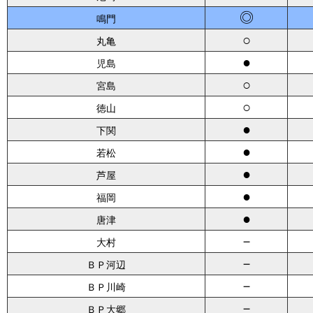
◎
鳴門
○
丸亀
●
児島
○
宮島
○
徳山
●
下関
●
若松
●
芦屋
●
福岡
●
唐津
－
大村
－
ＢＰ河辺
－
ＢＰ川崎
－
ＢＰ大郷