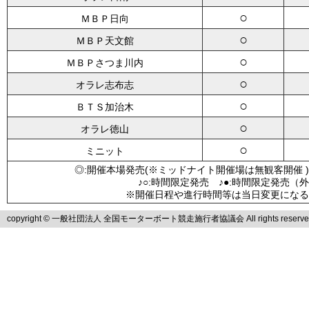
○
ＭＢＰ日向
○
ＭＢＰ天文館
○
ＭＢＰさつま川内
○
オラレ志布志
○
ＢＴＳ加治木
○
オラレ徳山
○
ミニット
◎:開催本場発売(※ミッドナイト開催場は無観客開催 )
♪○:時間限定発売 ♪●:時間限定発売（
※開催日程や進行時間等は当日変更になる
copyright © 一般社団法人 全国モーターボート競走施行者協議会 All rights reserve