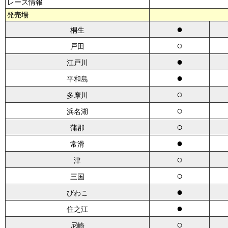
レース情報
発売場
●
桐生
○
戸田
●
江戸川
●
平和島
○
多摩川
○
浜名湖
○
蒲郡
●
常滑
○
津
○
三国
●
びわこ
●
住之江
○
尼崎