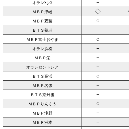
－
オラレ刈羽
◇
ＭＢＰ津幡
○
ＭＢＰ双葉
－
ＢＴＳ養老
○
ＭＢＰ富士おやま
－
オラレ浜松
－
ＭＢＰ栄
－
オラレセントレア
○
ＢＴＳ高浜
－
ＭＢＰ名張
－
ＢＴＳ京丹後
○
ＭＢＰりんくう
－
ＭＢＰ滝野
－
ＭＢＰ洲本