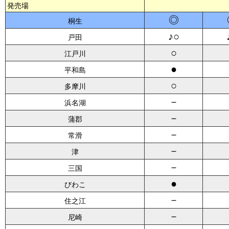
発売場
◎
桐生
♪○
戸田
○
江戸川
●
平和島
○
多摩川
－
浜名湖
－
蒲郡
－
常滑
－
津
－
三国
●
びわこ
－
住之江
－
尼崎