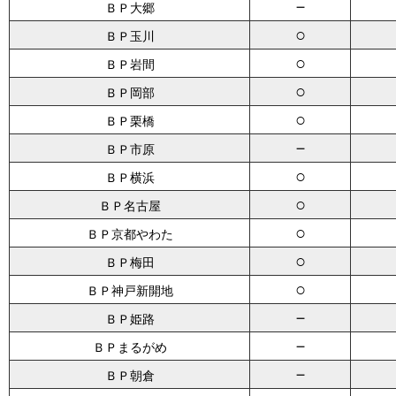
－
ＢＰ大郷
○
ＢＰ玉川
○
ＢＰ岩間
○
ＢＰ岡部
○
ＢＰ栗橋
－
ＢＰ市原
○
ＢＰ横浜
○
ＢＰ名古屋
○
ＢＰ京都やわた
○
ＢＰ梅田
○
ＢＰ神戸新開地
－
ＢＰ姫路
－
ＢＰまるがめ
－
ＢＰ朝倉