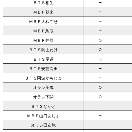
－
ＢＴＳ相生
－
ＭＢＰ朝来
－
ＭＢＰ大和ごせ
－
ＭＢＰ鳥取
○
ＭＢＰ井原
○
ＢＴＳ岡山わけ
○
ＢＴＳ尾道
－
ＢＴＳ安芸高田
－
ＢＴＳ阿波かもじま
○
オラレ美馬
○
オラレ下関
－
ＢＴＳながと
－
ＭＢＰ山口あじす
－
オラレ田布施