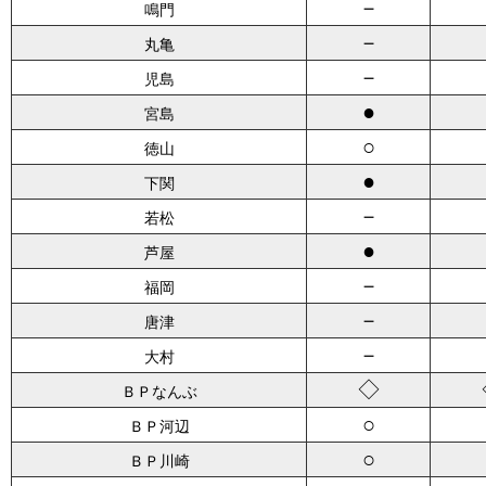
－
鳴門
－
丸亀
－
児島
●
宮島
○
徳山
●
下関
－
若松
●
芦屋
－
福岡
－
唐津
－
大村
◇
ＢＰなんぶ
○
ＢＰ河辺
○
ＢＰ川崎