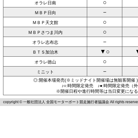
○
オラレ日南
－
ＭＢＰ日向
○
ＭＢＰ天文館
○
ＭＢＰさつま川内
－
オラレ志布志
▼○
ＢＴＳ加治木
○
オラレ徳山
－
ミニット
◎:開催本場発売(※ミッドナイト開催場は無観客開催 )
♪○:時間限定発売 ♪●:時間限定発売（
※開催日程や進行時間等は当日変更になる
copyright © 一般社団法人 全国モーターボート競走施行者協議会 All rights reserve