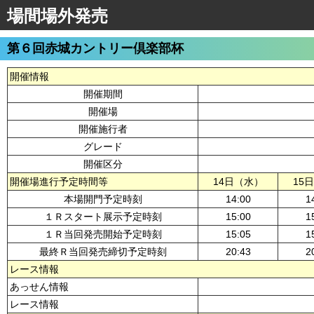
場間場外発売
第６回赤城カントリー倶楽部杯
開催情報
開催期間
開催場
開催施行者
グレード
開催区分
開催場進行予定時間等
14日（水）
15
本場開門予定時刻
14:00
1
１Ｒスタート展示予定時刻
15:00
1
１Ｒ当回発売開始予定時刻
15:05
1
最終Ｒ当回発売締切予定時刻
20:43
2
レース情報
あっせん情報
レース情報