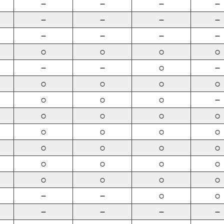
－
－
－
－
－
－
－
－
－
－
－
－
○
○
○
○
－
－
○
－
○
○
○
○
○
○
○
－
○
○
○
○
○
○
○
○
○
○
○
○
○
○
○
○
○
○
○
○
－
－
○
○
－
－
－
－