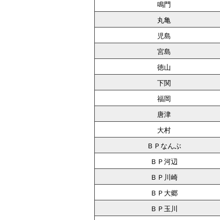
鳴門
丸亀
児島
宮島
徳山
下関
福岡
唐津
大村
ＢＰなんぶ
ＢＰ河辺
ＢＰ川崎
ＢＰ大郷
ＢＰ玉川