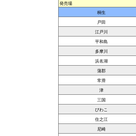
発売場
桐生
戸田
江戸川
平和島
多摩川
浜名湖
蒲郡
常滑
津
三国
びわこ
住之江
尼崎