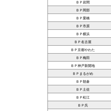
ＢＰ岩間
ＢＰ岡部
ＢＰ栗橋
ＢＰ市原
ＢＰ横浜
ＢＰ名古屋
ＢＰ京都やわた
ＢＰ梅田
ＢＰ神戸新開地
ＢＰまるがめ
ＢＰ朝倉
ＢＰ土佐
ＢＰ松江
ＢＰ呉