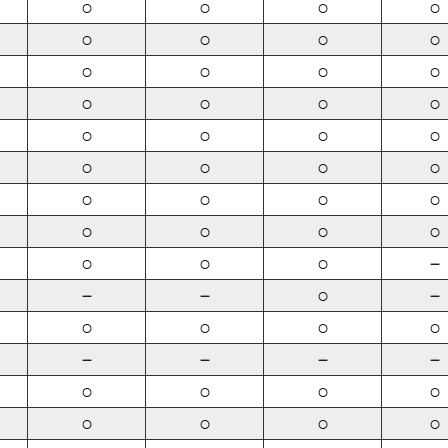
○
○
○
○
○
○
○
○
○
○
○
○
○
○
○
○
○
○
○
○
○
○
○
○
○
○
○
○
○
○
○
○
○
○
○
－
－
－
○
－
○
○
○
○
－
－
－
－
○
○
○
○
○
○
○
○