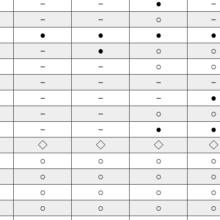
－
－
●
－
－
－
○
－
●
●
●
●
－
●
○
○
－
－
○
○
－
－
－
－
－
－
－
●
－
－
○
○
－
－
●
●
◇
◇
◇
◇
○
○
○
○
○
○
○
○
○
○
○
○
○
○
○
○