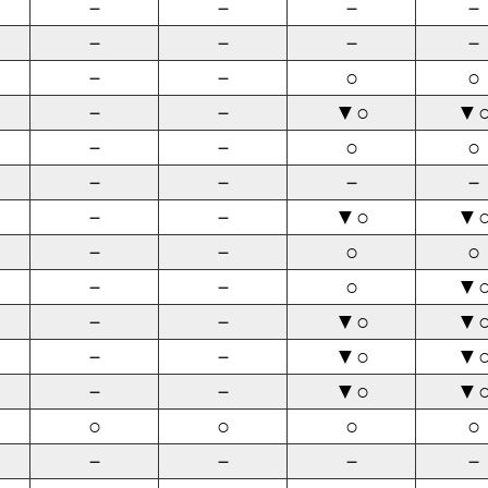
－
－
－
－
－
－
－
－
－
－
○
○
－
－
▼○
▼
－
－
○
○
－
－
－
－
－
－
▼○
▼
－
－
○
○
－
－
○
▼
－
－
▼○
▼
－
－
▼○
▼
－
－
▼○
▼
○
○
○
○
－
－
－
－