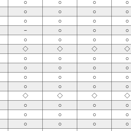
○
○
○
○
○
○
○
○
○
○
○
○
－
○
○
○
○
○
○
○
◇
◇
◇
◇
○
○
○
○
○
○
○
○
○
○
○
○
○
○
○
○
◇
◇
◇
◇
○
○
○
○
○
○
○
○
○
○
○
○