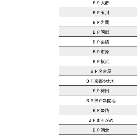
ＢＰ大郷
ＢＰ玉川
ＢＰ岩間
ＢＰ岡部
ＢＰ栗橋
ＢＰ市原
ＢＰ横浜
ＢＰ名古屋
ＢＰ京都やわた
ＢＰ梅田
ＢＰ神戸新開地
ＢＰ姫路
ＢＰまるがめ
ＢＰ朝倉