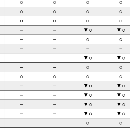
○
○
○
○
○
○
○
○
○
○
○
○
－
－
▼○
▼○
－
－
○
○
－
－
－
－
－
－
▼○
▼○
－
－
○
○
○
○
○
○
－
－
▼○
▼○
－
－
▼○
▼○
－
－
▼○
▼○
－
－
▼○
▼○
－
－
○
○