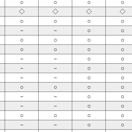
○
○
○
○
◇
◇
◇
◇
○
○
○
○
－
－
○
○
○
○
○
○
○
○
○
○
－
－
○
○
－
－
○
○
－
－
○
○
○
○
○
○
－
－
○
○
－
－
○
○
○
○
○
○
－
－
○
○