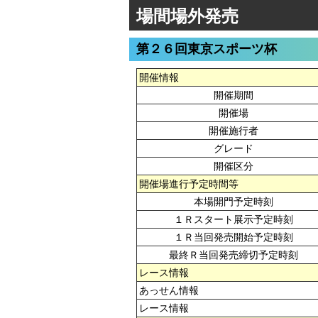
場間場外発売
第２６回東京スポーツ杯
開催情報
開催期間
開催場
開催施行者
グレード
開催区分
開催場進行予定時間等
本場開門予定時刻
１Ｒスタート展示予定時刻
１Ｒ当回発売開始予定時刻
最終Ｒ当回発売締切予定時刻
レース情報
あっせん情報
レース情報