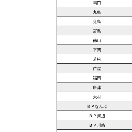
鳴門
丸亀
児島
宮島
徳山
下関
若松
芦屋
福岡
唐津
大村
ＢＰなんぶ
ＢＰ河辺
ＢＰ川崎