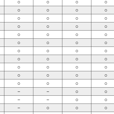
○
○
○
○
○
○
○
○
○
○
○
○
○
○
○
○
○
○
○
○
○
○
○
○
○
○
○
○
○
○
○
○
○
○
○
○
○
○
○
○
○
○
○
○
－
－
○
○
－
－
○
○
－
○
○
○