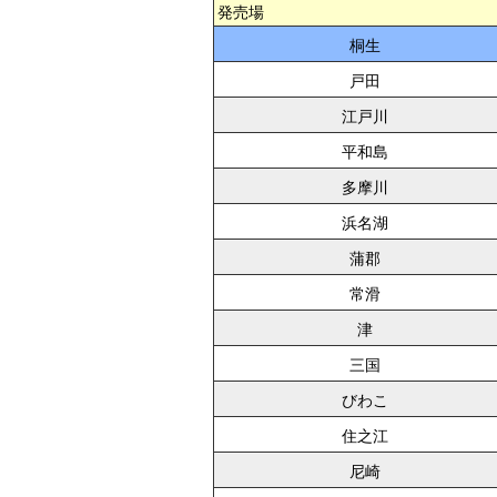
発売場
桐生
戸田
江戸川
平和島
多摩川
浜名湖
蒲郡
常滑
津
三国
びわこ
住之江
尼崎