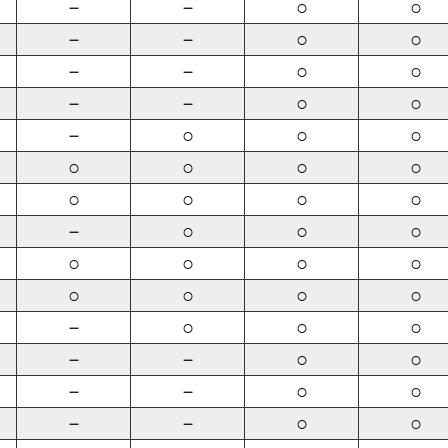
－
－
○
○
－
－
○
○
－
－
○
○
－
－
○
○
－
○
○
○
○
○
○
○
○
○
○
○
－
○
○
○
○
○
○
○
○
○
○
○
－
○
○
○
－
－
○
○
－
－
○
○
－
－
○
○