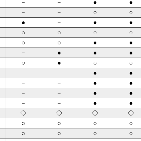
－
－
●
●
－
－
○
○
●
－
●
●
○
○
○
○
○
○
●
●
－
●
●
●
○
●
○
○
－
－
●
●
－
－
●
●
－
－
●
●
－
－
●
●
◇
◇
◇
◇
○
○
○
○
○
○
○
○