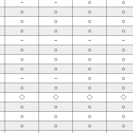
－
－
○
○
○
○
○
○
○
○
○
○
○
○
○
○
－
－
－
－
○
○
○
○
○
○
○
○
○
○
○
○
－
－
○
○
○
○
○
○
◇
◇
◇
◇
○
○
○
○
○
○
○
○
○
○
○
○