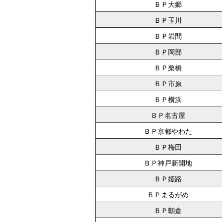
ＢＰ大郷
ＢＰ玉川
ＢＰ岩間
ＢＰ岡部
ＢＰ栗橋
ＢＰ市原
ＢＰ横浜
ＢＰ名古屋
ＢＰ京都やわた
ＢＰ梅田
ＢＰ神戸新開地
ＢＰ姫路
ＢＰまるがめ
ＢＰ朝倉