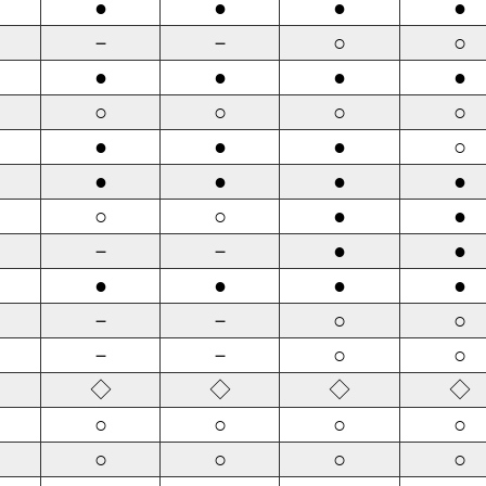
●
●
●
●
－
－
○
○
●
●
●
●
○
○
○
○
●
●
●
○
●
●
●
●
○
○
●
●
－
－
●
●
●
●
●
●
－
－
○
○
－
－
○
○
◇
◇
◇
◇
○
○
○
○
○
○
○
○