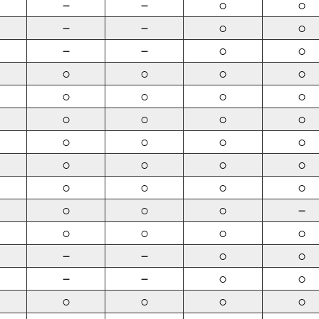
－
－
○
○
－
－
○
○
－
－
○
○
○
○
○
○
○
○
○
○
○
○
○
○
○
○
○
○
○
○
○
○
○
○
○
○
○
○
○
－
○
○
○
○
－
－
○
○
－
－
○
○
○
○
○
○