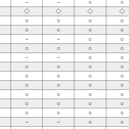
－
－
○
○
◇
◇
◇
◇
○
○
○
○
○
○
○
○
－
－
○
○
○
○
○
○
－
－
○
○
○
○
○
○
○
○
○
○
○
○
○
○
○
○
○
○
○
○
○
○
○
○
○
○
－
－
○
○