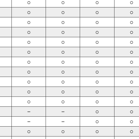
○
○
○
○
○
○
○
○
○
○
○
○
○
○
○
○
○
○
○
○
○
○
○
○
○
○
○
○
○
○
○
○
○
○
○
○
○
○
○
○
○
○
○
○
－
－
○
○
－
－
○
○
○
○
○
○