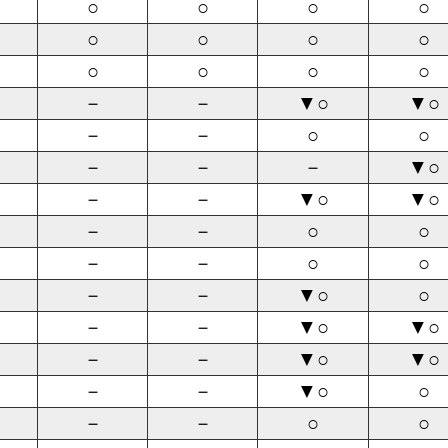
○
○
○
○
○
○
○
○
○
○
○
○
－
－
▼○
▼○
－
－
○
○
－
－
－
▼○
－
－
▼○
▼○
－
－
○
○
－
－
○
○
－
－
▼○
○
－
－
▼○
▼○
－
－
▼○
▼○
－
－
▼○
○
－
－
○
○