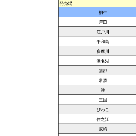
発売場
桐生
戸田
江戸川
平和島
多摩川
浜名湖
蒲郡
常滑
津
三国
びわこ
住之江
尼崎