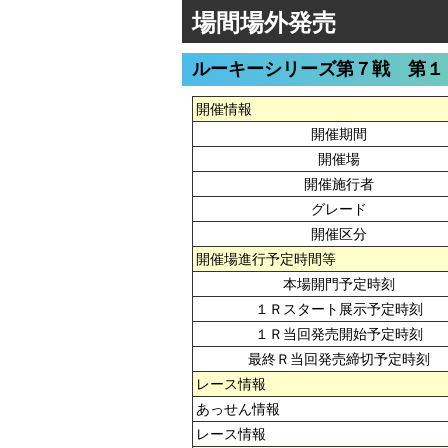
場間場外発売
ルーキーシリーズ第７戦 第１
開催情報
開催期間
開催場
開催施行者
グレード
開催区分
開催場進行予定時間等
本場開門予定時刻
１Ｒスタート展示予定時刻
１Ｒ当回発売開始予定時刻
最終Ｒ当回発売締切予定時刻
レース情報
あっせん情報
レース情報