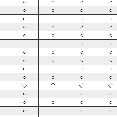
○
○
○
○
○
○
○
○
○
○
○
○
○
○
○
○
○
○
○
○
－
－
○
○
○
○
○
○
○
○
○
○
○
○
○
○
○
○
○
○
◇
◇
◇
◇
○
○
○
○
○
○
○
○
○
○
○
○