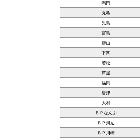
鳴門
丸亀
児島
宮島
徳山
下関
若松
芦屋
福岡
唐津
大村
ＢＰなんぶ
ＢＰ河辺
ＢＰ川崎