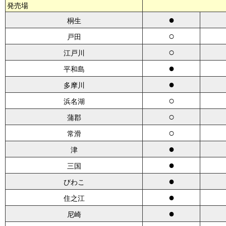
発売場
●
桐生
○
戸田
○
江戸川
●
平和島
●
多摩川
○
浜名湖
○
蒲郡
○
常滑
●
津
●
三国
●
びわこ
●
住之江
●
尼崎