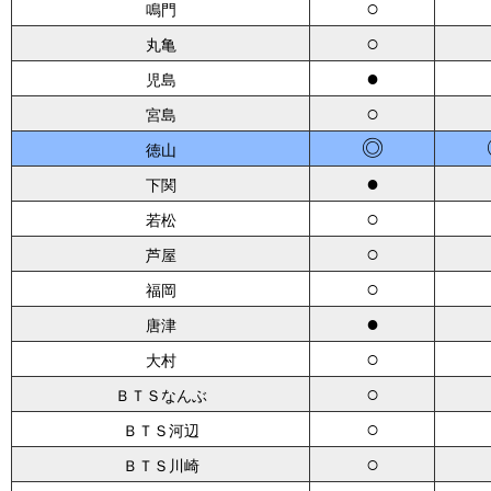
○
鳴門
○
丸亀
●
児島
○
宮島
◎
徳山
●
下関
○
若松
○
芦屋
○
福岡
●
唐津
○
大村
○
ＢＴＳなんぶ
○
ＢＴＳ河辺
○
ＢＴＳ川崎