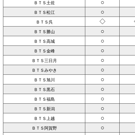
○
ＢＴＳ土佐
○
ＢＴＳ松江
◇
ＢＴＳ呉
○
ＢＴＳ勝山
○
ＢＴＳ高城
○
ＢＴＳ金峰
○
ＢＴＳ三日月
○
ＢＴＳみやき
○
ＢＴＳ旭川
○
ＢＴＳ黒石
○
ＢＴＳ福島
○
ＢＴＳ新潟
○
ＢＴＳ上越
○
ＢＴＳ阿賀野