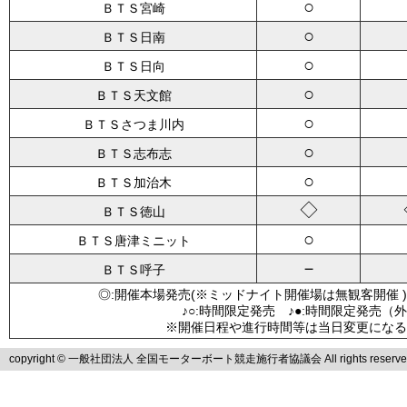
○
ＢＴＳ宮崎
○
ＢＴＳ日南
○
ＢＴＳ日向
○
ＢＴＳ天文館
○
ＢＴＳさつま川内
○
ＢＴＳ志布志
○
ＢＴＳ加治木
◇
ＢＴＳ徳山
○
ＢＴＳ唐津ミニット
－
ＢＴＳ呼子
◎:開催本場発売(※ミッドナイト開催場は無観客開催 )
♪○:時間限定発売 ♪●:時間限定発売（
※開催日程や進行時間等は当日変更になる
copyright © 一般社団法人 全国モーターボート競走施行者協議会 All rights reserve