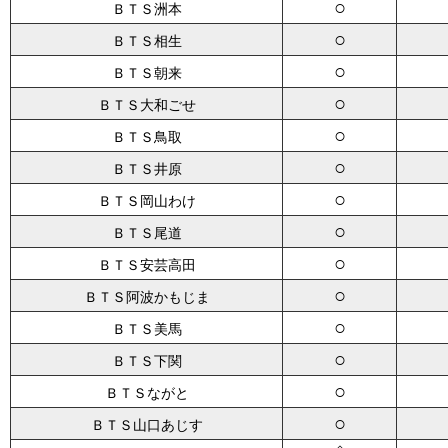
○
ＢＴＳ洲本
○
ＢＴＳ相生
○
ＢＴＳ朝来
○
ＢＴＳ大和ごせ
○
ＢＴＳ鳥取
○
ＢＴＳ井原
○
ＢＴＳ岡山わけ
○
ＢＴＳ尾道
○
ＢＴＳ安芸高田
○
ＢＴＳ阿波かもじま
○
ＢＴＳ美馬
○
ＢＴＳ下関
○
ＢＴＳながと
○
ＢＴＳ山口あじす