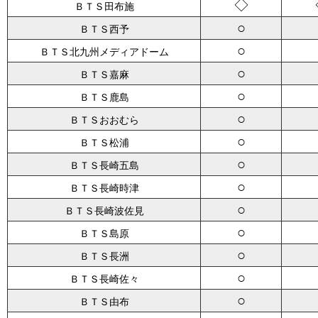
◇
ＢＴＳ田布施
○
ＢＴＳ西予
○
ＢＴＳ北九州メディアドーム
○
ＢＴＳ嘉麻
○
ＢＴＳ鹿島
○
ＢＴＳおおむら
○
ＢＴＳ松浦
○
ＢＴＳ長崎五島
○
ＢＴＳ長崎時津
○
ＢＴＳ長崎波佐見
○
ＢＴＳ島原
○
ＢＴＳ長洲
○
ＢＴＳ長崎佐々
○
ＢＴＳ由布