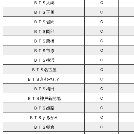
○
ＢＴＳ大郷
○
ＢＴＳ玉川
○
ＢＴＳ岩間
○
ＢＴＳ岡部
○
ＢＴＳ栗橋
○
ＢＴＳ市原
○
ＢＴＳ横浜
○
ＢＴＳ名古屋
○
ＢＴＳ京都やわた
○
ＢＴＳ梅田
○
ＢＴＳ神戸新開地
○
ＢＴＳ姫路
○
ＢＴＳまるがめ
○
ＢＴＳ朝倉