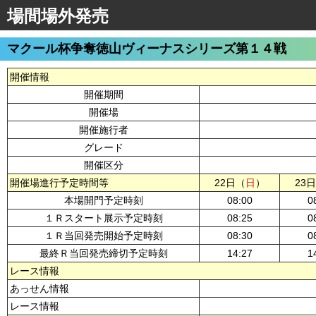
場間場外発売
マクール杯争奪徳山ヴィーナスシリーズ第１４戦
開催情報
開催期間
開催場
開催施行者
グレード
開催区分
開催場進行予定時間等
22日（
日
）
23
本場開門予定時刻
08:00
0
１Ｒスタート展示予定時刻
08:25
0
１Ｒ当回発売開始予定時刻
08:30
0
最終Ｒ当回発売締切予定時刻
14:27
1
レース情報
あっせん情報
レース情報