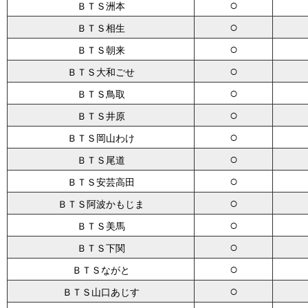
○
ＢＴＳ洲本
○
ＢＴＳ相生
○
ＢＴＳ朝来
○
ＢＴＳ大和ごせ
○
ＢＴＳ鳥取
○
ＢＴＳ井原
○
ＢＴＳ岡山わけ
○
ＢＴＳ尾道
○
ＢＴＳ安芸高田
○
ＢＴＳ阿波かもじま
○
ＢＴＳ美馬
○
ＢＴＳ下関
○
ＢＴＳながと
○
ＢＴＳ山口あじす