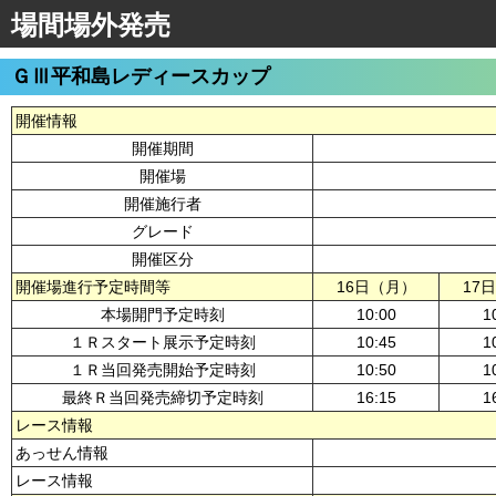
場間場外発売
ＧⅢ平和島レディースカップ
開催情報
開催期間
開催場
開催施行者
グレード
開催区分
開催場進行予定時間等
16日（月）
17
本場開門予定時刻
10:00
1
１Ｒスタート展示予定時刻
10:45
1
１Ｒ当回発売開始予定時刻
10:50
1
最終Ｒ当回発売締切予定時刻
16:15
1
レース情報
あっせん情報
レース情報