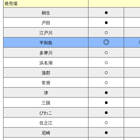
発売場
●
桐生
●
戸田
○
江戸川
◎
平和島
○
多摩川
○
浜名湖
○
蒲郡
○
常滑
●
津
●
三国
●
びわこ
○
住之江
●
尼崎