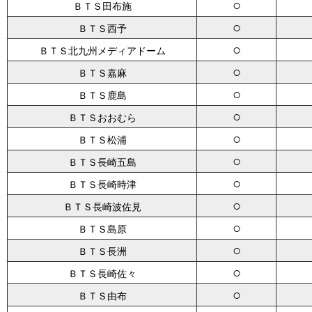
○
ＢＴＳ田布施
○
ＢＴＳ西予
○
ＢＴＳ北九州メディアドーム
○
ＢＴＳ嘉麻
○
ＢＴＳ鹿島
○
ＢＴＳおおむら
○
ＢＴＳ松浦
○
ＢＴＳ長崎五島
○
ＢＴＳ長崎時津
○
ＢＴＳ長崎波佐見
○
ＢＴＳ島原
○
ＢＴＳ長洲
○
ＢＴＳ長崎佐々
○
ＢＴＳ由布