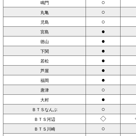
○
鳴門
○
丸亀
○
児島
●
宮島
●
徳山
●
下関
●
若松
●
芦屋
●
福岡
○
唐津
●
大村
○
ＢＴＳなんぶ
◇
ＢＴＳ河辺
○
ＢＴＳ川崎