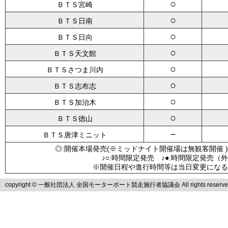
○
ＢＴＳ宮崎
○
ＢＴＳ日南
○
ＢＴＳ日向
○
ＢＴＳ天文館
○
ＢＴＳさつま川内
○
ＢＴＳ志布志
○
ＢＴＳ加治木
○
ＢＴＳ徳山
－
ＢＴＳ唐津ミニット
◎:開催本場発売(※ミッドナイト開催場は無観客開催 )
♪○:時間限定発売 ♪●:時間限定発売（
※開催日程や進行時間等は当日変更になる
copyright © 一般社団法人 全国モーターボート競走施行者協議会 All rights reserve