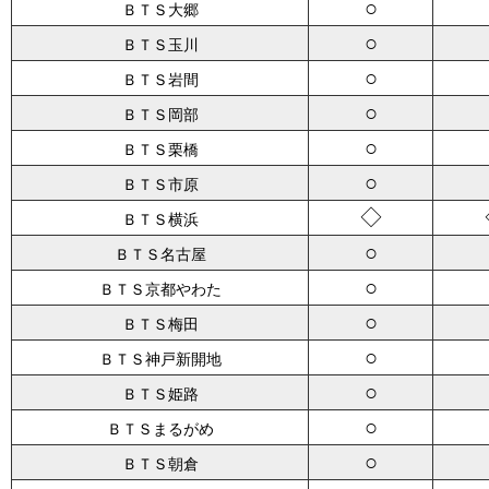
○
ＢＴＳ大郷
○
ＢＴＳ玉川
○
ＢＴＳ岩間
○
ＢＴＳ岡部
○
ＢＴＳ栗橋
○
ＢＴＳ市原
◇
ＢＴＳ横浜
○
ＢＴＳ名古屋
○
ＢＴＳ京都やわた
○
ＢＴＳ梅田
○
ＢＴＳ神戸新開地
○
ＢＴＳ姫路
○
ＢＴＳまるがめ
○
ＢＴＳ朝倉