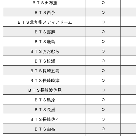
○
ＢＴＳ田布施
○
ＢＴＳ西予
○
ＢＴＳ北九州メディアドーム
○
ＢＴＳ嘉麻
○
ＢＴＳ鹿島
○
ＢＴＳおおむら
○
ＢＴＳ松浦
○
ＢＴＳ長崎五島
○
ＢＴＳ長崎時津
○
ＢＴＳ長崎波佐見
○
ＢＴＳ島原
○
ＢＴＳ長洲
○
ＢＴＳ長崎佐々
○
ＢＴＳ由布