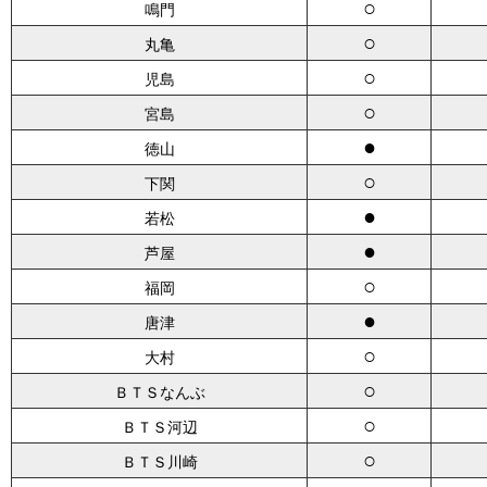
○
鳴門
○
丸亀
○
児島
○
宮島
●
徳山
○
下関
●
若松
●
芦屋
○
福岡
●
唐津
○
大村
○
ＢＴＳなんぶ
○
ＢＴＳ河辺
○
ＢＴＳ川崎