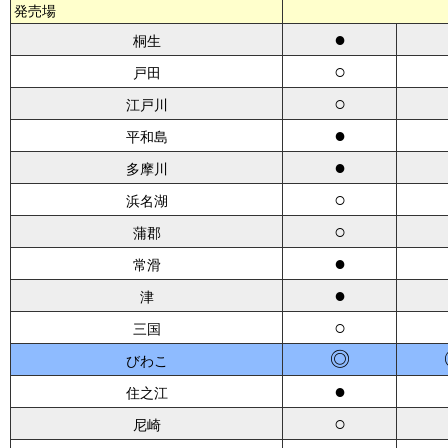
発売場
●
桐生
○
戸田
○
江戸川
●
平和島
●
多摩川
○
浜名湖
○
蒲郡
●
常滑
●
津
○
三国
◎
びわこ
●
住之江
○
尼崎