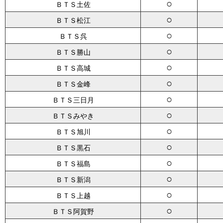
○
ＢＴＳ土佐
○
ＢＴＳ松江
○
ＢＴＳ呉
○
ＢＴＳ勝山
○
ＢＴＳ高城
○
ＢＴＳ金峰
○
ＢＴＳ三日月
○
ＢＴＳみやき
○
ＢＴＳ旭川
○
ＢＴＳ黒石
○
ＢＴＳ福島
○
ＢＴＳ新潟
○
ＢＴＳ上越
○
ＢＴＳ阿賀野