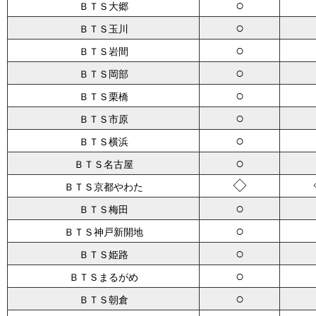
○
ＢＴＳ大郷
○
ＢＴＳ玉川
○
ＢＴＳ岩間
○
ＢＴＳ岡部
○
ＢＴＳ栗橋
○
ＢＴＳ市原
○
ＢＴＳ横浜
○
ＢＴＳ名古屋
◇
ＢＴＳ京都やわた
○
ＢＴＳ梅田
○
ＢＴＳ神戸新開地
○
ＢＴＳ姫路
○
ＢＴＳまるがめ
○
ＢＴＳ朝倉