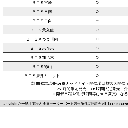
○
ＢＴＳ宮崎
○
ＢＴＳ日南
－
ＢＴＳ日向
○
ＢＴＳ天文館
○
ＢＴＳさつま川内
○
ＢＴＳ志布志
○
ＢＴＳ加治木
○
ＢＴＳ徳山
○
ＢＴＳ唐津ミニット
◎:開催本場発売(※ミッドナイト開催場は無観客開催 )
♪○:時間限定発売 ♪●:時間限定発売（
※開催日程や進行時間等は当日変更になる
copyright © 一般社団法人 全国モーターボート競走施行者協議会 All rights reserve