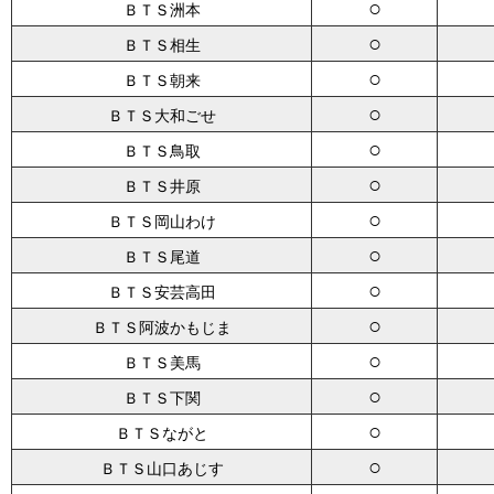
○
ＢＴＳ洲本
○
ＢＴＳ相生
○
ＢＴＳ朝来
○
ＢＴＳ大和ごせ
○
ＢＴＳ鳥取
○
ＢＴＳ井原
○
ＢＴＳ岡山わけ
○
ＢＴＳ尾道
○
ＢＴＳ安芸高田
○
ＢＴＳ阿波かもじま
○
ＢＴＳ美馬
○
ＢＴＳ下関
○
ＢＴＳながと
○
ＢＴＳ山口あじす