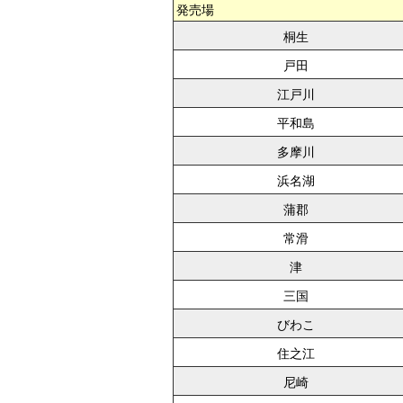
発売場
桐生
戸田
江戸川
平和島
多摩川
浜名湖
蒲郡
常滑
津
三国
びわこ
住之江
尼崎