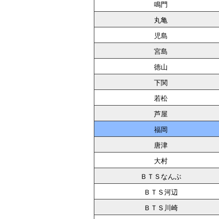
鳴門
丸亀
児島
宮島
徳山
下関
若松
芦屋
福岡
唐津
大村
ＢＴＳなんぶ
ＢＴＳ河辺
ＢＴＳ川崎