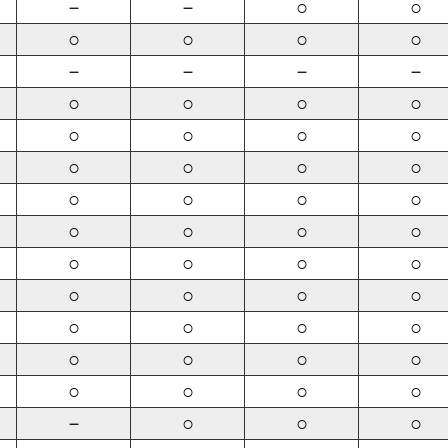
－
－
○
○
○
○
○
○
－
－
－
－
○
○
○
○
○
○
○
○
○
○
○
○
○
○
○
○
○
○
○
○
○
○
○
○
○
○
○
○
○
○
○
○
○
○
○
○
○
○
○
○
－
○
○
○