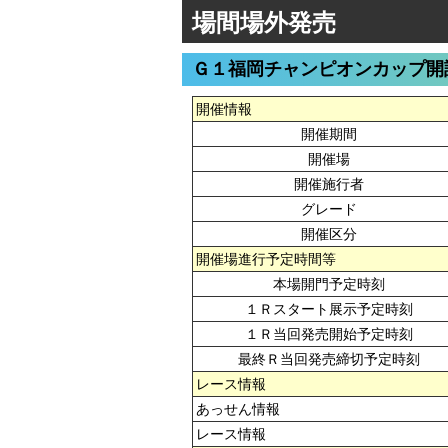
場間場外発売
Ｇ１福岡チャンピオンカップ開
開催情報
開催期間
開催場
開催施行者
グレード
開催区分
開催場進行予定時間等
本場開門予定時刻
１Ｒスタート展示予定時刻
１Ｒ当回発売開始予定時刻
最終Ｒ当回発売締切予定時刻
レース情報
あっせん情報
レース情報