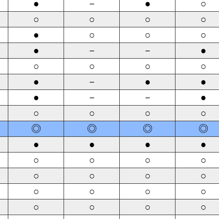
●
－
●
○
○
○
○
○
●
○
○
○
●
－
－
●
○
○
○
○
●
－
●
●
●
－
－
●
○
○
○
○
◎
◎
◎
◎
●
●
●
●
○
○
○
○
○
○
○
○
○
○
○
○
○
○
○
○