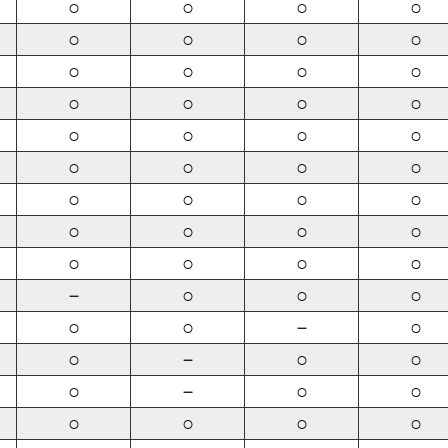
○
○
○
○
○
○
○
○
○
○
○
○
○
○
○
○
○
○
○
○
○
○
○
○
○
○
○
○
○
○
○
○
○
○
○
○
－
○
○
○
○
○
－
○
○
－
○
○
○
－
○
○
○
○
○
○