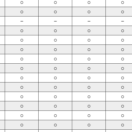
○
○
○
○
○
○
○
○
－
－
－
－
○
○
○
○
○
○
○
○
○
○
○
○
○
○
○
○
○
○
○
○
○
○
○
○
○
○
○
○
○
○
○
○
○
○
○
○
○
○
○
○
○
○
○
○