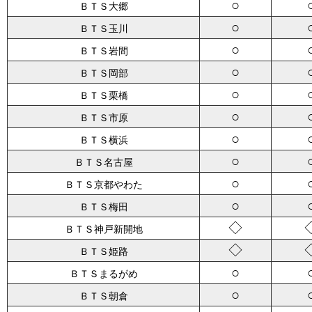
○
ＢＴＳ大郷
○
ＢＴＳ玉川
○
ＢＴＳ岩間
○
ＢＴＳ岡部
○
ＢＴＳ栗橋
○
ＢＴＳ市原
○
ＢＴＳ横浜
○
ＢＴＳ名古屋
○
ＢＴＳ京都やわた
○
ＢＴＳ梅田
◇
ＢＴＳ神戸新開地
◇
ＢＴＳ姫路
○
ＢＴＳまるがめ
○
ＢＴＳ朝倉