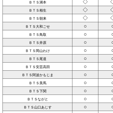
◇
ＢＴＳ洲本
◇
ＢＴＳ相生
◇
ＢＴＳ朝来
○
ＢＴＳ大和ごせ
○
ＢＴＳ鳥取
○
ＢＴＳ井原
○
ＢＴＳ岡山わけ
○
ＢＴＳ尾道
○
ＢＴＳ安芸高田
○
ＢＴＳ阿波かもじま
○
ＢＴＳ美馬
○
ＢＴＳ下関
○
ＢＴＳながと
○
ＢＴＳ山口あじす