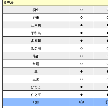
発売場
○
桐生
○
戸田
●
江戸川
●
平和島
●
多摩川
○
浜名湖
○
蒲郡
○
常滑
●
津
○
三国
●
びわこ
●
住之江
◎
尼崎