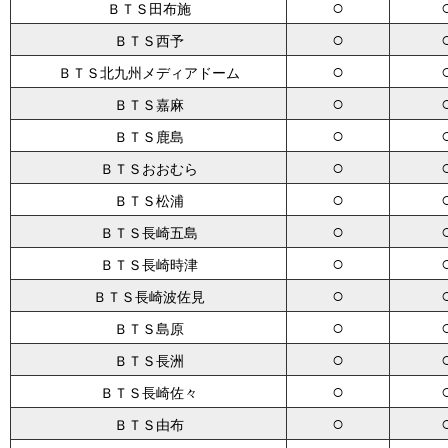
○
ＢＴＳ田布施
○
ＢＴＳ西予
○
ＢＴＳ北九州メディアドーム
○
ＢＴＳ嘉麻
○
ＢＴＳ鹿島
○
ＢＴＳおおむら
○
ＢＴＳ松浦
○
ＢＴＳ長崎五島
○
ＢＴＳ長崎時津
○
ＢＴＳ長崎波佐見
○
ＢＴＳ島原
○
ＢＴＳ長洲
○
ＢＴＳ長崎佐々
○
ＢＴＳ由布