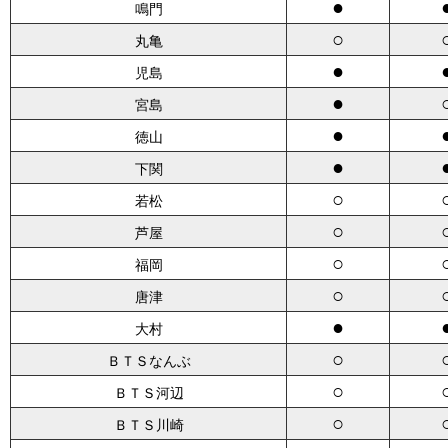
●
鳴門
○
丸亀
●
児島
●
宮島
●
徳山
●
下関
○
若松
○
芦屋
○
福岡
○
唐津
●
大村
○
ＢＴＳなんぶ
○
ＢＴＳ河辺
○
ＢＴＳ川崎