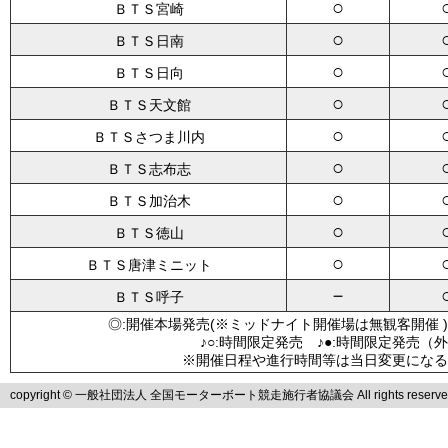
○
ＢＴＳ宮崎
○
ＢＴＳ日南
○
ＢＴＳ日向
○
ＢＴＳ天文館
○
ＢＴＳさつま川内
○
ＢＴＳ志布志
○
ＢＴＳ加治木
○
ＢＴＳ徳山
○
ＢＴＳ唐津ミニット
－
ＢＴＳ呼子
◎:開催本場発売(※ミッドナイト開催場は無観客開催 )
♪○:時間限定発売 ♪●:時間限定発売（
※開催日程や進行時間等は当日変更になる
copyright © 一般社団法人 全国モーターボート競走施行者協議会 All rights reserve