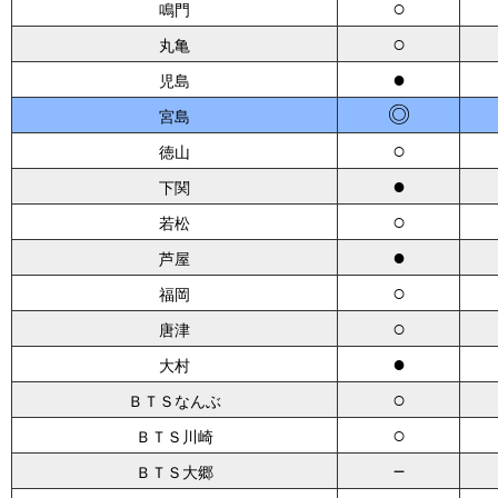
○
鳴門
○
丸亀
●
児島
◎
宮島
○
徳山
●
下関
○
若松
●
芦屋
○
福岡
○
唐津
●
大村
○
ＢＴＳなんぶ
○
ＢＴＳ川崎
－
ＢＴＳ大郷