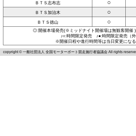
○
ＢＴＳ志布志
○
ＢＴＳ加治木
○
ＢＴＳ徳山
◎:開催本場発売(※ミッドナイト開催場は無観客開催 )
♪○:時間限定発売 ♪●:時間限定発売（
※開催日程や進行時間等は当日変更になる
copyright © 一般社団法人 全国モーターボート競走施行者協議会 All rights reserve