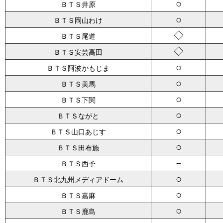
○
ＢＴＳ井原
○
ＢＴＳ岡山わけ
◇
ＢＴＳ尾道
◇
ＢＴＳ安芸高田
○
ＢＴＳ阿波かもじま
○
ＢＴＳ美馬
○
ＢＴＳ下関
○
ＢＴＳながと
○
ＢＴＳ山口あじす
○
ＢＴＳ田布施
－
ＢＴＳ西予
○
ＢＴＳ北九州メディアドーム
○
ＢＴＳ嘉麻
○
ＢＴＳ鹿島