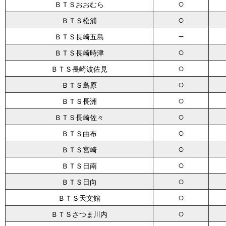
○
ＢＴＳおおむら
○
ＢＴＳ松浦
－
ＢＴＳ長崎五島
○
ＢＴＳ長崎時津
○
ＢＴＳ長崎波佐見
○
ＢＴＳ島原
○
ＢＴＳ長洲
○
ＢＴＳ長崎佐々
○
ＢＴＳ由布
○
ＢＴＳ宮崎
○
ＢＴＳ日南
○
ＢＴＳ日向
○
ＢＴＳ天文館
○
ＢＴＳさつま川内