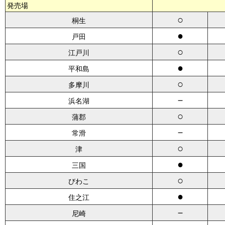
発売場
○
桐生
●
戸田
○
江戸川
●
平和島
○
多摩川
－
浜名湖
○
蒲郡
－
常滑
○
津
●
三国
○
びわこ
●
住之江
－
尼崎