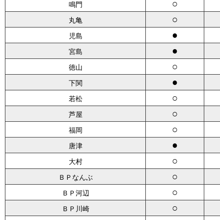
○
鳴門
○
丸亀
●
児島
●
宮島
○
徳山
●
下関
○
若松
○
芦屋
○
福岡
●
唐津
○
大村
○
ＢＰなんぶ
○
ＢＰ河辺
○
ＢＰ川崎