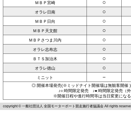
○
ＭＢＰ宮崎
○
オラレ日南
○
ＭＢＰ日向
○
ＭＢＰ天文館
○
ＭＢＰさつま川内
○
オラレ志布志
○
ＢＴＳ加治木
○
オラレ徳山
－
ミニット
◎:開催本場発売(※ミッドナイト開催場は無観客開催 )
♪○:時間限定発売 ♪●:時間限定発売（
※開催日程や進行時間等は当日変更になる
copyright © 一般社団法人 全国モーターボート競走施行者協議会 All rights reserve