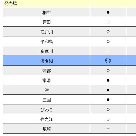
発売場
●
桐生
○
戸田
○
江戸川
○
平和島
－
多摩川
◎
浜名湖
○
蒲郡
●
常滑
●
津
●
三国
○
びわこ
○
住之江
－
尼崎