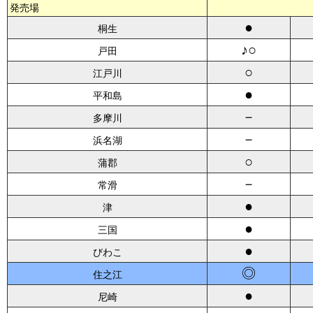
発売場
●
桐生
♪○
戸田
○
江戸川
●
平和島
－
多摩川
－
浜名湖
○
蒲郡
－
常滑
●
津
●
三国
●
びわこ
◎
住之江
●
尼崎