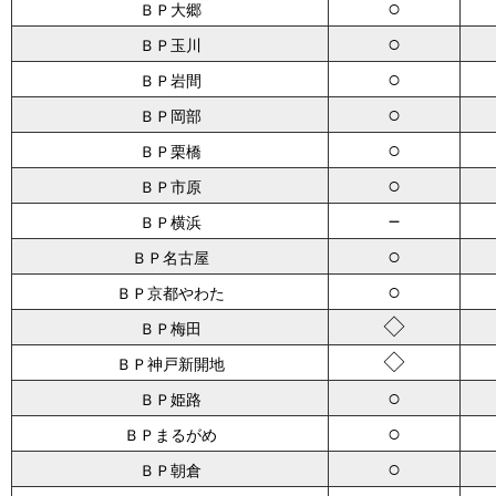
○
ＢＰ大郷
○
ＢＰ玉川
○
ＢＰ岩間
○
ＢＰ岡部
○
ＢＰ栗橋
○
ＢＰ市原
－
ＢＰ横浜
○
ＢＰ名古屋
○
ＢＰ京都やわた
◇
ＢＰ梅田
◇
ＢＰ神戸新開地
○
ＢＰ姫路
○
ＢＰまるがめ
○
ＢＰ朝倉