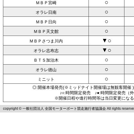
○
ＭＢＰ宮崎
○
オラレ日南
○
ＭＢＰ日向
○
ＭＢＰ天文館
▼○
ＭＢＰさつま川内
▼○
オラレ志布志
○
ＢＴＳ加治木
○
オラレ徳山
○
ミニット
◎:開催本場発売(※ミッドナイト開催場は無観客開催 )
♪○:時間限定発売 ♪●:時間限定発売（
※開催日程や進行時間等は当日変更になる
copyright © 一般社団法人 全国モーターボート競走施行者協議会 All rights reserve