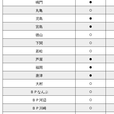
●
鳴門
○
丸亀
●
児島
●
宮島
○
徳山
○
下関
○
若松
●
芦屋
●
福岡
●
唐津
○
大村
○
ＢＰなんぶ
○
ＢＰ河辺
○
ＢＰ川崎