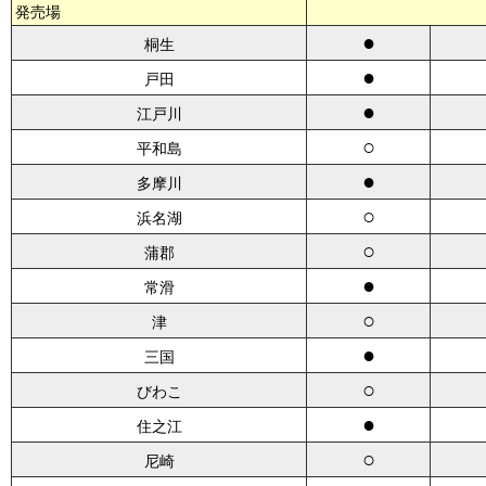
発売場
●
桐生
●
戸田
●
江戸川
○
平和島
●
多摩川
○
浜名湖
○
蒲郡
●
常滑
○
津
●
三国
○
びわこ
●
住之江
○
尼崎