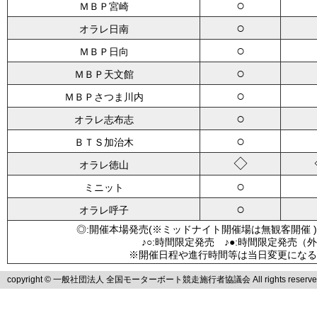
○
ＭＢＰ宮崎
○
オラレ日南
○
ＭＢＰ日向
○
ＭＢＰ天文館
○
ＭＢＰさつま川内
○
オラレ志布志
○
ＢＴＳ加治木
◇
オラレ徳山
○
ミニット
○
オラレ呼子
◎:開催本場発売(※ミッドナイト開催場は無観客開催 )
♪○:時間限定発売 ♪●:時間限定発売（
※開催日程や進行時間等は当日変更になる
copyright © 一般社団法人 全国モーターボート競走施行者協議会 All rights reserve