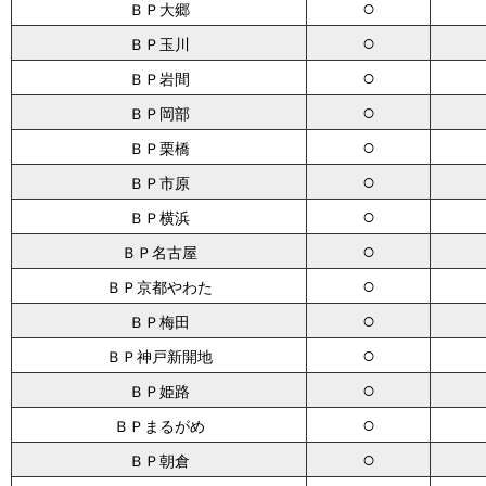
○
ＢＰ大郷
○
ＢＰ玉川
○
ＢＰ岩間
○
ＢＰ岡部
○
ＢＰ栗橋
○
ＢＰ市原
○
ＢＰ横浜
○
ＢＰ名古屋
○
ＢＰ京都やわた
○
ＢＰ梅田
○
ＢＰ神戸新開地
○
ＢＰ姫路
○
ＢＰまるがめ
○
ＢＰ朝倉