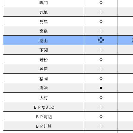
○
鳴門
○
丸亀
○
児島
○
宮島
◎
徳山
○
下関
○
若松
○
芦屋
○
福岡
●
唐津
○
大村
○
ＢＰなんぶ
○
ＢＰ河辺
○
ＢＰ川崎