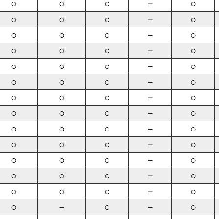
○
○
○
－
○
○
○
○
－
○
○
○
○
－
○
○
○
○
－
○
○
○
○
－
○
○
○
○
－
○
○
○
○
－
○
○
○
○
－
○
○
○
○
－
○
○
○
○
－
○
○
○
○
－
○
○
○
○
－
○
○
○
○
－
○
○
－
○
－
○