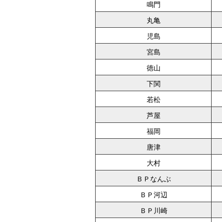
鳴門
丸亀
児島
宮島
徳山
下関
若松
芦屋
福岡
唐津
大村
ＢＰなんぶ
ＢＰ河辺
ＢＰ川崎