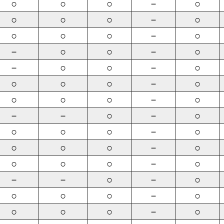
○
○
○
－
○
○
○
○
－
○
○
○
○
－
○
－
○
○
－
○
－
○
○
－
○
○
○
○
－
○
○
○
○
－
○
－
－
○
－
○
○
○
○
－
○
○
○
○
－
○
○
○
○
－
○
－
－
○
－
○
○
○
○
－
○
○
○
○
－
○