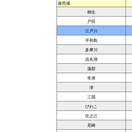
発売場
桐生
戸田
江戸川
平和島
多摩川
浜名湖
蒲郡
常滑
津
三国
びわこ
住之江
尼崎