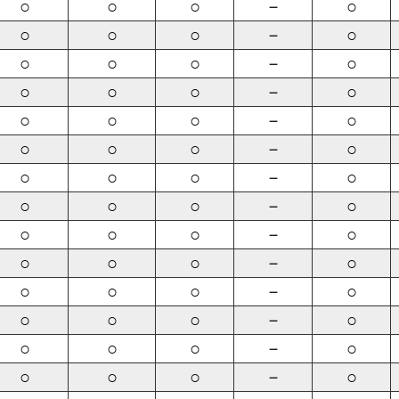
○
○
○
－
○
○
○
○
－
○
○
○
○
－
○
○
○
○
－
○
○
○
○
－
○
○
○
○
－
○
○
○
○
－
○
○
○
○
－
○
○
○
○
－
○
○
○
○
－
○
○
○
○
－
○
○
○
○
－
○
○
○
○
－
○
○
○
○
－
○