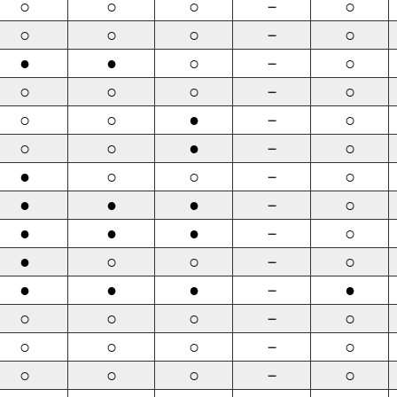
○
○
○
－
○
○
○
○
－
○
●
●
○
－
○
○
○
○
－
○
○
○
●
－
○
○
○
●
－
○
●
○
○
－
○
●
●
●
－
○
●
●
●
－
○
●
○
○
－
○
●
●
●
－
●
○
○
○
－
○
○
○
○
－
○
○
○
○
－
○