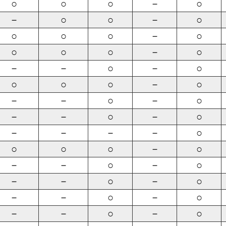
○
○
○
－
○
－
○
○
－
○
○
○
○
－
○
○
○
○
－
○
－
－
○
－
○
○
○
○
－
○
－
－
○
－
○
－
－
○
－
○
－
－
－
－
○
○
○
○
－
○
－
－
○
－
○
－
－
○
－
○
－
－
○
－
○
－
－
○
－
○