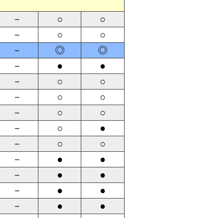
－
○
○
－
○
○
－
◎
◎
－
●
●
－
○
○
－
○
○
－
○
○
－
○
●
－
○
○
－
●
●
－
●
●
－
●
●
－
●
●