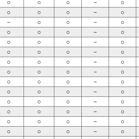
○
○
○
－
○
○
○
○
－
○
－
○
○
－
○
○
○
○
－
○
○
○
○
－
○
○
○
○
－
○
○
○
○
－
○
○
○
○
－
○
○
○
○
－
○
○
○
○
－
○
○
○
○
－
○
○
○
○
－
○
○
○
○
－
○
○
○
○
－
○