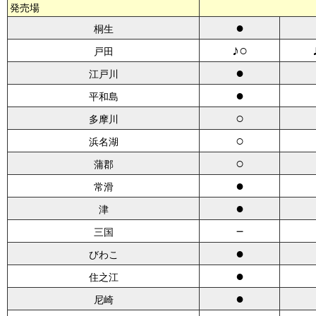
発売場
●
桐生
♪○
戸田
●
江戸川
●
平和島
○
多摩川
○
浜名湖
○
蒲郡
●
常滑
●
津
－
三国
●
びわこ
●
住之江
●
尼崎