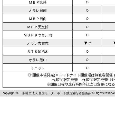
○
ＭＢＰ宮崎
○
オラレ日南
○
ＭＢＰ日向
○
ＭＢＰ天文館
○
ＭＢＰさつま川内
▼○
オラレ志布志
○
ＢＴＳ加治木
○
オラレ徳山
○
ミニット
◎:開催本場発売(※ミッドナイト開催場は無観客開催 )
♪○:時間限定発売 ♪●:時間限定発売（
※開催日程や進行時間等は当日変更になる
copyright © 一般社団法人 全国モーターボート競走施行者協議会 All rights reserve