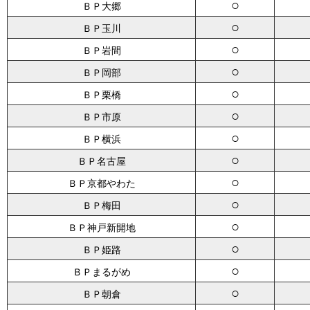
○
ＢＰ大郷
○
ＢＰ玉川
○
ＢＰ岩間
○
ＢＰ岡部
○
ＢＰ栗橋
○
ＢＰ市原
○
ＢＰ横浜
○
ＢＰ名古屋
○
ＢＰ京都やわた
○
ＢＰ梅田
○
ＢＰ神戸新開地
○
ＢＰ姫路
○
ＢＰまるがめ
○
ＢＰ朝倉