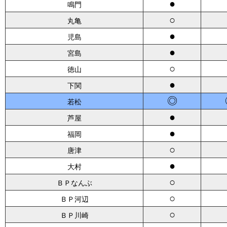
●
鳴門
○
丸亀
●
児島
●
宮島
○
徳山
●
下関
◎
若松
●
芦屋
●
福岡
○
唐津
●
大村
○
ＢＰなんぶ
○
ＢＰ河辺
○
ＢＰ川崎