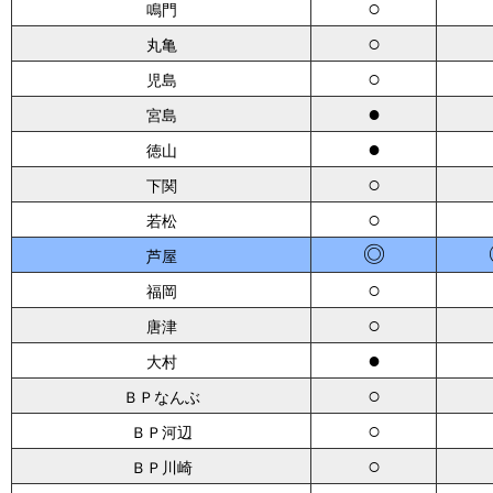
○
鳴門
○
丸亀
○
児島
●
宮島
●
徳山
○
下関
○
若松
◎
芦屋
○
福岡
○
唐津
●
大村
○
ＢＰなんぶ
○
ＢＰ河辺
○
ＢＰ川崎