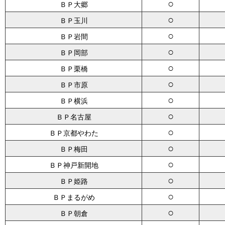
○
ＢＰ大郷
○
ＢＰ玉川
○
ＢＰ岩間
○
ＢＰ岡部
○
ＢＰ栗橋
○
ＢＰ市原
○
ＢＰ横浜
○
ＢＰ名古屋
○
ＢＰ京都やわた
○
ＢＰ梅田
○
ＢＰ神戸新開地
○
ＢＰ姫路
○
ＢＰまるがめ
○
ＢＰ朝倉