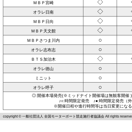
◇
ＭＢＰ宮崎
◇
オラレ日南
◇
ＭＢＰ日向
◇
ＭＢＰ天文館
○
ＭＢＰさつま川内
○
オラレ志布志
◇
ＢＴＳ加治木
○
オラレ徳山
○
ミニット
○
オラレ呼子
◎:開催本場発売(※ミッドナイト開催場は無観客開催 )
♪○:時間限定発売 ♪●:時間限定発売（
※開催日程や進行時間等は当日変更になる
copyright © 一般社団法人 全国モーターボート競走施行者協議会 All rights reserve