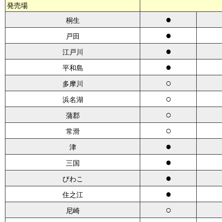
発売場
●
桐生
●
戸田
●
江戸川
●
平和島
○
多摩川
○
浜名湖
○
蒲郡
○
常滑
●
津
●
三国
●
びわこ
●
住之江
○
尼崎