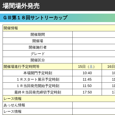
場間場外発売
ＧⅢ第１８回サントリーカップ
開催情報
開催期間
開催場
開催施行者
グレード
開催区分
開催場進行予定時間等
15日（
土
）
16
本場開門予定時刻
10:40
1
１Ｒスタート展示予定時刻
11:45
1
１Ｒ当回発売開始予定時刻
11:50
1
最終Ｒ当回発売締切予定時刻
17:50
1
レース情報
あっせん情報
レース情報