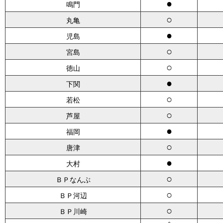
●
鳴門
○
丸亀
●
児島
○
宮島
○
徳山
●
下関
○
若松
○
芦屋
●
福岡
○
唐津
●
大村
○
ＢＰなんぶ
○
ＢＰ河辺
○
ＢＰ川崎