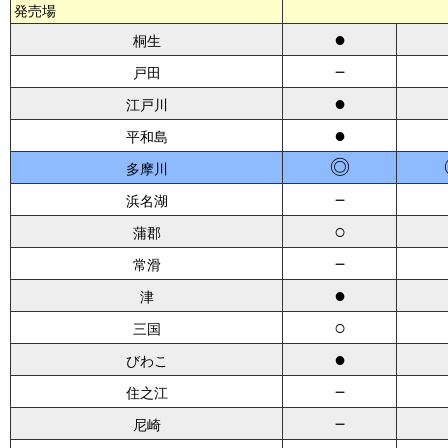
発売場
●
桐生
－
戸田
●
江戸川
●
平和島
◎
多摩川
－
浜名湖
○
蒲郡
－
常滑
●
津
○
三国
●
びわこ
－
住之江
－
尼崎