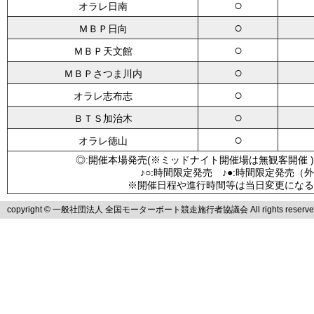
○
オラレ日南
○
ＭＢＰ日向
○
ＭＢＰ天文館
○
ＭＢＰさつま川内
○
オラレ志布志
○
ＢＴＳ加治木
○
オラレ徳山
◎:開催本場発売(※ミッドナイト開催場は無観客開催 )
♪○:時間限定発売 ♪●:時間限定発売（
※開催日程や進行時間等は当日変更になる
copyright © 一般社団法人 全国モーターボート競走施行者協議会 All rights reserve