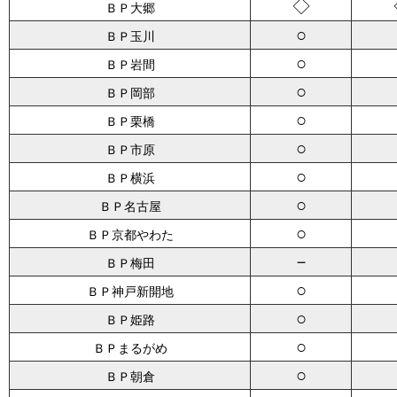
◇
ＢＰ大郷
○
ＢＰ玉川
○
ＢＰ岩間
○
ＢＰ岡部
○
ＢＰ栗橋
○
ＢＰ市原
○
ＢＰ横浜
○
ＢＰ名古屋
○
ＢＰ京都やわた
－
ＢＰ梅田
○
ＢＰ神戸新開地
○
ＢＰ姫路
○
ＢＰまるがめ
○
ＢＰ朝倉