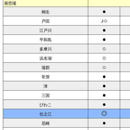
発売場
●
桐生
♪○
戸田
●
江戸川
●
平和島
○
多摩川
○
浜名湖
○
蒲郡
●
常滑
●
津
●
三国
●
びわこ
◎
住之江
●
尼崎