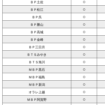
○
ＢＰ土佐
○
ＢＰ松江
○
ＢＰ呉
○
ＢＰ勝山
○
ＢＰ高城
○
ＢＰ金峰
○
ＢＰ三日月
○
ＢＴＳみやき
○
ＢＴＳ旭川
○
ＭＢＰ黒石
○
ＭＢＰ福島
○
ＭＢＰ新潟
○
オラレ上越
○
ＭＢＰ阿賀野