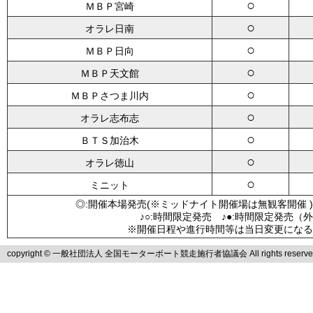
○
ＭＢＰ宮崎
○
オラレ日南
○
ＭＢＰ日向
○
ＭＢＰ天文館
○
ＭＢＰさつま川内
○
オラレ志布志
○
ＢＴＳ加治木
○
オラレ徳山
○
ミニット
◎:開催本場発売(※ミッドナイト開催場は無観客開催 )
♪○:時間限定発売 ♪●:時間限定発売（
※開催日程や進行時間等は当日変更になる
copyright © 一般社団法人 全国モーターボート競走施行者協議会 All rights reserve