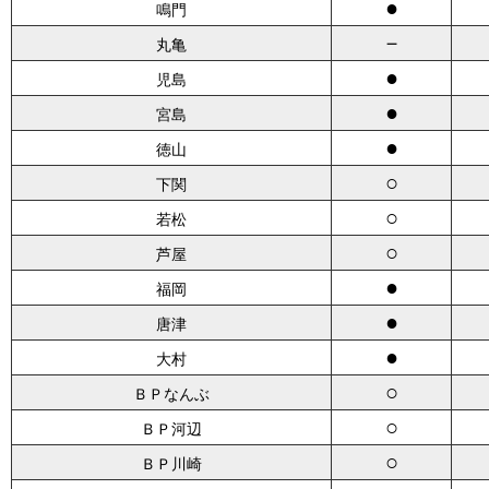
●
鳴門
－
丸亀
●
児島
●
宮島
●
徳山
○
下関
○
若松
○
芦屋
●
福岡
●
唐津
●
大村
○
ＢＰなんぶ
○
ＢＰ河辺
○
ＢＰ川崎