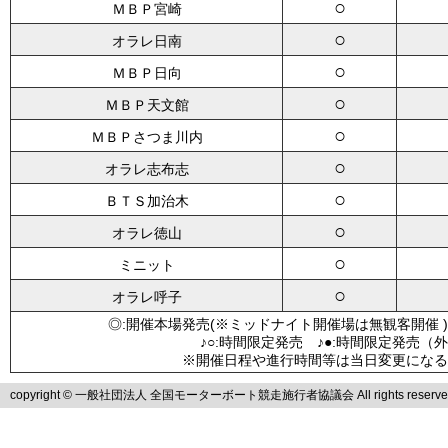
○
ＭＢＰ宮崎
○
オラレ日南
○
ＭＢＰ日向
○
ＭＢＰ天文館
○
ＭＢＰさつま川内
○
オラレ志布志
○
ＢＴＳ加治木
○
オラレ徳山
○
ミニット
○
オラレ呼子
◎:開催本場発売(※ミッドナイト開催場は無観客開催 )
♪○:時間限定発売 ♪●:時間限定発売（
※開催日程や進行時間等は当日変更になる
copyright © 一般社団法人 全国モーターボート競走施行者協議会 All rights reserve