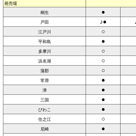
発売場
●
桐生
♪●
戸田
○
江戸川
●
平和島
○
多摩川
○
浜名湖
○
蒲郡
●
常滑
●
津
●
三国
●
びわこ
○
住之江
●
尼崎