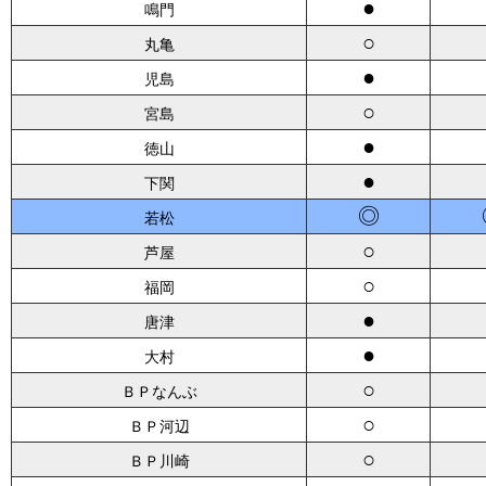
●
鳴門
○
丸亀
●
児島
○
宮島
●
徳山
●
下関
◎
若松
○
芦屋
○
福岡
●
唐津
●
大村
○
ＢＰなんぶ
○
ＢＰ河辺
○
ＢＰ川崎