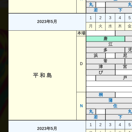
丸
丸
若
下
1
2
3
4
5
2023年5月
月
火
水
木
金
本場
唐
江
多
児
浜
尼
常
Ｄ
津
宮
び
平 和 島
戸
桐
蒲
Ｎ
住
丸
丸
若
下
1
2
3
4
5
2023年5月