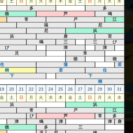
金
土
日
月
火
水
木
金
土
日
月
火
水
多
多
徳
芦
鳴
常
戸
江
福
尼
尼
浜
浜
唐
宮
鳴
三
三
び
び
津
津
児
常
徳
徳
住
蒲
若
桐
若
住
下
下
桐
19
20
21
22
23
24
25
26
27
28
29
30
31
金
土
日
月
火
水
木
金
土
日
月
火
水
浜
浜
常
戸
江
び
芦
常
多
津
鳴
津
津
唐
徳
多
三
児
尼
徳