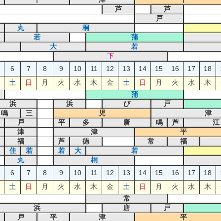
芦
芦
戸
丸
桐
若
蒲
大
若
下
6
7
8
9
10
11
12
13
14
15
16
17
18
土
日
月
火
水
木
金
土
日
月
火
水
木
蒲
浜
浜
び
戸
鳴
三
児
津
戸
平
多
唐
鳴
芦
江
津
津
平
福
芦
徳
常
福
住
若
若
大
若
丸
桐
6
7
8
9
10
11
12
13
14
15
16
17
18
土
日
月
火
水
木
金
土
日
月
火
水
木
常
浜
唐
戸
戸
平
津
平