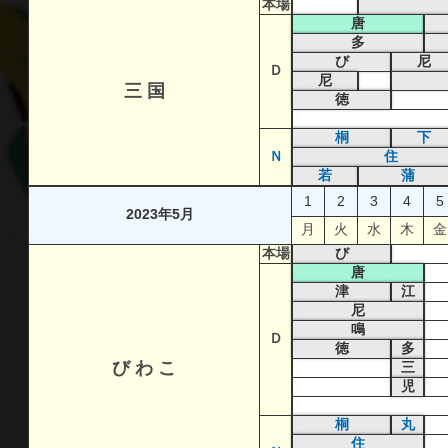
本場
唐
多
び
尼
Ｄ
尼
三 国
徳
桐
下
Ｎ
住
若
蒲
1
2
3
4
5
2023年5月
月
火
水
木
金
本場
び
唐
津
江
尼
鳴
Ｄ
徳
多
び わ こ
三
児
桐
丸
住