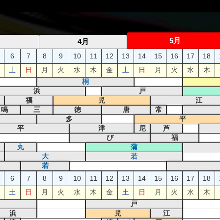
5月
月
4月
6
7
8
9
10
11
12
13
14
15
16
17
18
土
日
月
火
水
木
金
土
日
月
火
水
木
桐
浜
戸
福
児
江
鳴
三
徳
唐
常
多
平
平
津
尼
芦
び
福
丸
蒲
大
若
若
6
7
8
9
10
11
12
13
14
15
16
17
18
土
日
月
火
水
木
金
土
日
月
火
水
木
戸
浜
児
江