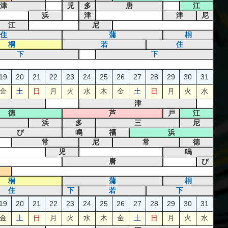
津
児
多
唐
江
浜
津
津
尼
江
尼
住
蒲
桐
桐
若
住
下
下
19
20
21
22
23
24
25
26
27
28
29
30
31
金
土
日
月
火
水
木
金
土
日
月
火
水
津
徳
芦
戸
江
浜
多
三
尼
び
鳴
福
浜
常
尼
常
徳
児
鳴
唐
び
桐
蒲
桐
住
下
若
下
19
20
21
22
23
24
25
26
27
28
29
30
31
金
土
日
月
火
水
木
金
土
日
月
火
水