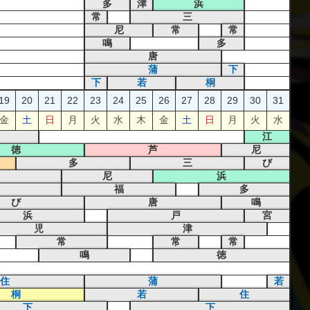
多
津
浜
常
三
尼
常
常
鳴
多
唐
蒲
下
下
若
桐
19
20
21
22
23
24
25
26
27
28
29
30
31
金
土
日
月
火
水
木
金
土
日
月
火
水
江
徳
芦
尼
多
三
び
尼
浜
福
多
び
唐
鳴
浜
戸
宮
児
津
常
常
常
鳴
徳
住
蒲
若
桐
若
住
下
下