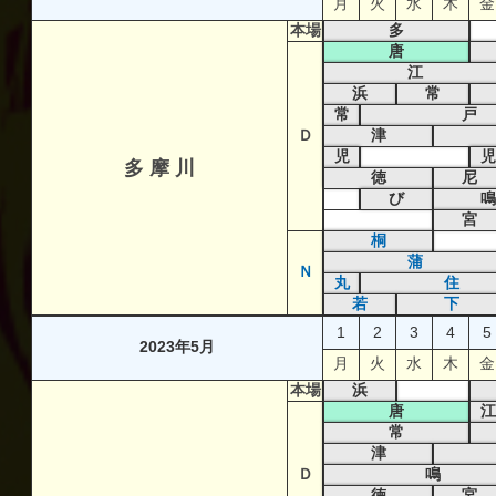
月
火
水
木
金
本場
多
唐
江
浜
常
常
戸
Ｄ
津
児
児
多 摩 川
徳
尼
び
鳴
宮
桐
蒲
Ｎ
丸
住
若
下
1
2
3
4
5
2023年5月
月
火
水
木
金
本場
浜
唐
江
常
津
Ｄ
鳴
徳
宮