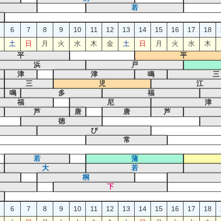
若
6
7
8
9
10
11
12
13
14
15
16
17
18
土
日
月
火
水
木
金
土
日
月
火
水
木
平
平
浜
戸
津
津
鳴
三
三
児
江
鳴
多
福
福
尼
津
芦
唐
唐
芦
徳
び
常
若
蒲
大
若
桐
下
6
7
8
9
10
11
12
13
14
15
16
17
18