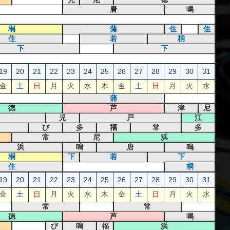
唐
鳴
桐
蒲
住
住
住
若
桐
下
下
19
20
21
22
23
24
25
26
27
28
29
30
31
金
土
日
月
火
水
木
金
土
日
月
火
水
蒲
徳
芦
津
尼
児
戸
江
び
多
福
常
多
常
尼
浜
浜
鳴
唐
鳴
桐
下
若
下
住
桐
19
20
21
22
23
24
25
26
27
28
29
30
31
金
土
日
月
火
水
木
金
土
日
月
火
水
常
常
徳
芦
鳴
び
鳴
福
浜