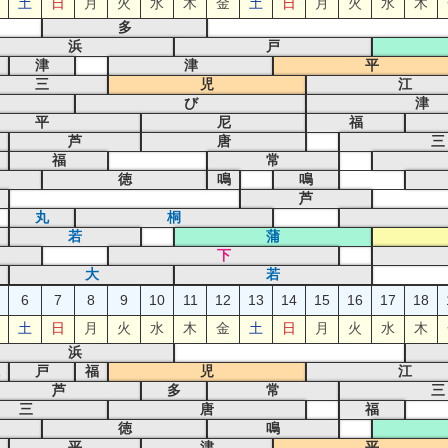
土
日
月
火
水
木
金
土
日
月
火
水
木
多
浜
戸
津
津
平
三
児
江
び
津
平
尼
福
芦
唐
三
福
常
徳
鳴
鳴
芦
丸
桐
若
蒲
下
大
若
6
7
8
9
10
11
12
13
14
15
16
17
18
土
日
月
火
水
木
金
土
日
月
火
水
木
浜
戸
福
児
江
芦
多
常
三
三
唐
福
徳
鳴
平
津
平