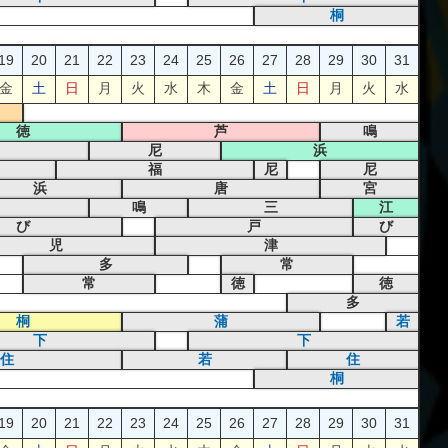
桐
19
20
21
22
23
24
25
26
27
28
29
30
31
金
土
日
月
火
水
木
金
土
日
月
火
水
徳
芦
鳴
尼
浜
福
尼
尼
浜
唐
宮
鳴
三
江
び
戸
び
児
津
多
常
常
徳
徳
多
桐
蒲
若
下
下
住
若
住
桐
19
20
21
22
23
24
25
26
27
28
29
30
31