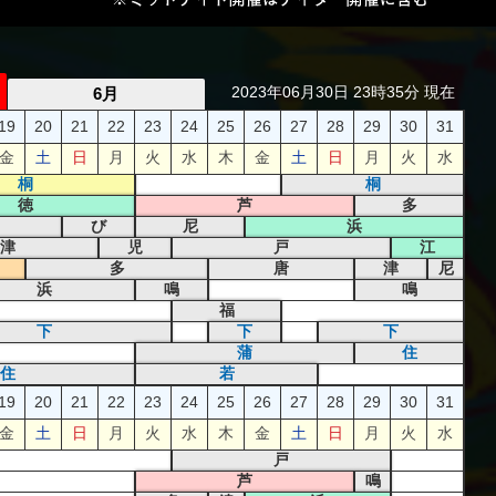
2023年06月30日 23時35分 現在
6月
19
20
21
22
23
24
25
26
27
28
29
30
31
金
土
日
月
火
水
木
金
土
日
月
火
水
桐
桐
徳
芦
多
び
尼
浜
津
児
戸
江
多
唐
津
尼
浜
鳴
鳴
福
下
下
下
蒲
住
住
若
19
20
21
22
23
24
25
26
27
28
29
30
31
金
土
日
月
火
水
木
金
土
日
月
火
水
戸
芦
鳴