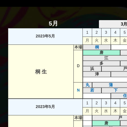
5月
3
1
2
3
4
5
2023年5月
月
火
水
木
金
本場
桐
唐
江
多
Ｄ
浜
戸
桐 生
津
丸
蒲
Ｎ
若
下
住
1
2
3
4
5
2023年5月
月
火
水
木
金
本場
戸
唐