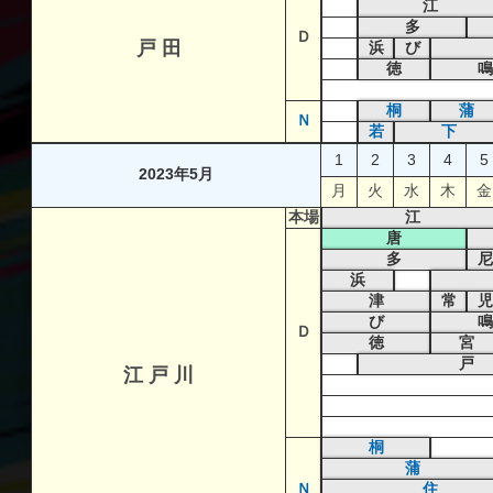
江
多
Ｄ
戸 田
浜
び
徳
鳴
桐
蒲
Ｎ
若
下
1
2
3
4
5
2023年5月
月
火
水
木
金
本場
江
唐
多
尼
浜
津
常
児
び
鳴
Ｄ
徳
宮
戸
江 戸 川
桐
蒲
Ｎ
住