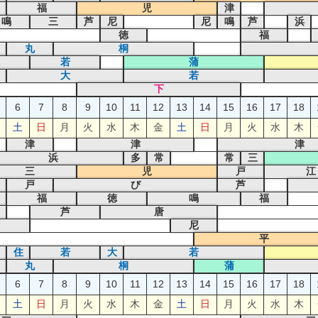
福
児
津
鳴
三
芦
尼
尼
鳴
芦
浜
徳
福
丸
桐
若
蒲
大
若
下
6
7
8
9
10
11
12
13
14
15
16
17
18
土
日
月
火
水
木
金
土
日
月
火
水
木
津
津
津
浜
多
常
常
三
三
児
戸
江
戸
び
芦
福
徳
鳴
福
芦
唐
尼
平
住
若
大
若
丸
桐
蒲
6
7
8
9
10
11
12
13
14
15
16
17
18
土
日
月
火
水
木
金
土
日
月
火
水
木