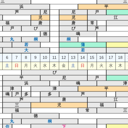
三
三
浜
平
芦
尼
尼
戸
児
児
江
福
唐
唐
常
戸
び
び
芦
徳
鳴
丸
桐
桐
若
蒲
大
若
6
7
8
9
10
11
12
13
14
15
16
17
18
土
日
月
火
水
木
金
土
日
月
火
水
木
び
平
尼
戸
浜
鳴
津
津
津
平
鳴
戸
多
多
芦
芦
唐
江
三
児
福
福
常
三
徳
丸
桐
住
下