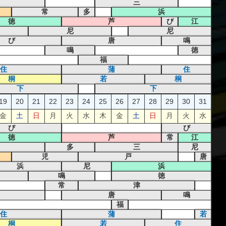
三
常
多
浜
徳
芦
び
江
尼
尼
び
唐
鳴
鳴
徳
福
住
蒲
住
桐
若
桐
下
下
19
20
21
22
23
24
25
26
27
28
29
30
31
金
土
日
月
火
水
木
金
土
日
月
火
水
び
び
徳
芦
常
江
多
三
尼
児
戸
唐
浜
尼
浜
鳴
徳
常
津
唐
鳴
福
住
蒲
若
桐
若
住