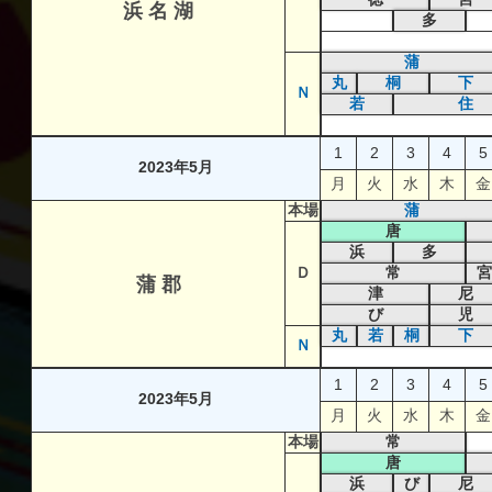
浜 名 湖
多
蒲
丸
桐
下
Ｎ
若
住
1
2
3
4
5
2023年5月
月
火
水
木
金
本場
蒲
唐
浜
多
Ｄ
常
宮
蒲 郡
津
尼
び
児
丸
若
桐
下
Ｎ
1
2
3
4
5
2023年5月
月
火
水
木
金
本場
常
唐
浜
び
尼