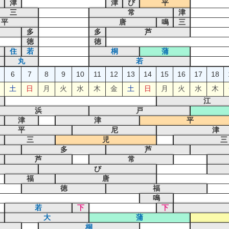
津
津
び
平
三
常
津
平
唐
鳴
三
多
多
芦
徳
徳
住
若
桐
蒲
丸
若
6
7
8
9
10
11
12
13
14
15
16
17
18
土
日
月
火
水
木
金
土
日
月
火
水
木
江
浜
戸
津
津
平
平
尼
津
三
児
三
多
芦
芦
常
び
福
唐
徳
福
鳴
若
下
下
大
蒲
桐