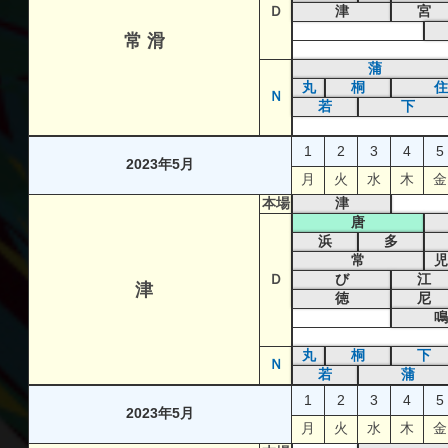
Ｄ
津
宮
常 滑
蒲
丸
桐
住
Ｎ
若
下
1
2
3
4
5
2023年5月
月
火
水
木
金
本場
津
唐
浜
多
常
児
Ｄ
び
江
津
徳
尼
鳴
丸
桐
下
Ｎ
若
蒲
1
2
3
4
5
2023年5月
月
火
水
木
金