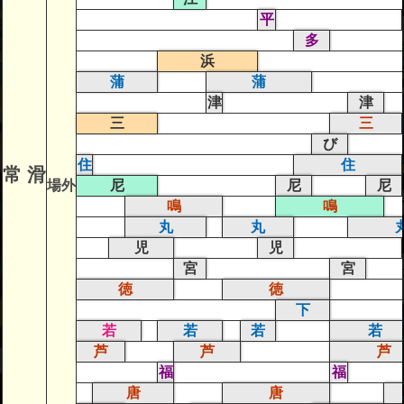
平
多
浜
蒲
蒲
津
津
三
三
び
住
住
常 滑
場外
尼
尼
尼
鳴
鳴
丸
丸
児
児
宮
宮
徳
徳
下
若
若
若
若
芦
芦
芦
福
福
唐
唐