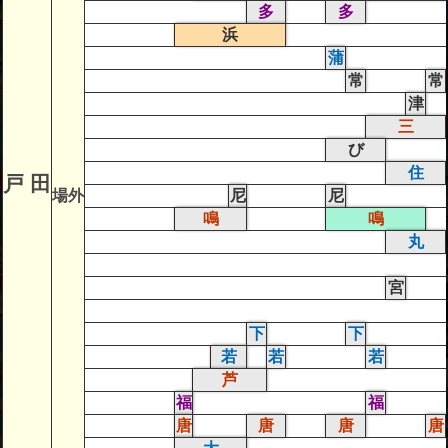
多
多
浜
蒲
常
常
津
三
び
住
戸 田
場外
尼
尼
鳴
鳴
丸
宮
下
下
若
若
若
芦
福
福
唐
唐
唐
唐